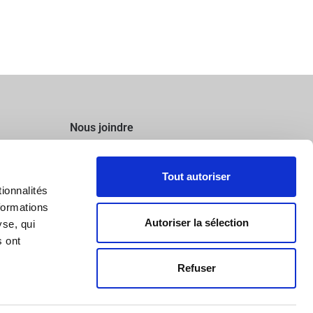
Nous joindre
138, rue de l’Église,
Tout autoriser
St-Narcisse (QC) G0X 2Y0
ionnalités
formations
418 328-3383
Autoriser la sélection
yse, qui
info@rtessieretfils.com
s ont
Refuser
Site Web par 👉
Cinetic