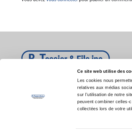
Ce site web utilise des co
Les cookies nous permetten
relatives aux médias socia
sur l'utilisation de notre 
peuvent combiner celles-ci
collectées lors de votre uti
©
R. Tessier & Fils inc. Tous droits réservés.