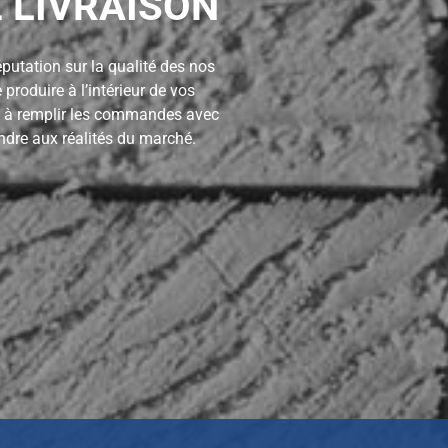
E LIVRAISON
réputation sur la qualité des nos
produire à l’intérieur de vos
te à remplir les commandes avec
ndre aux réalités du marché.